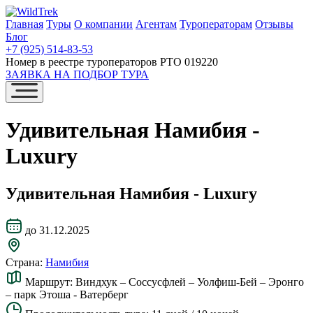
Главная
Туры
О компании
Агентам
Туроператорам
Отзывы
Блог
+7 (925) 514-83-53
Номер в реестре туроператоров РТО 019220
ЗАЯВКА НА ПОДБОР ТУРА
Удивительная Намибия -
Luxury
Удивительная Намибия - Luxury
до 31.12.2025
Страна:
Намибия
Маршрут:
Виндхук – Соссусфлей – Уолфиш-Бей – Эронго
– парк Этоша - Ватерберг