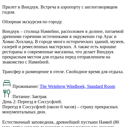
Прилет в Виндхук. Встреча в аэропорту с англоговорящим
гидом.
Обзорная экскурсия по городу.
Виндхук – столица Намибии, расположен в долине, питаемой
древними горячими источниками в окружении гор Ауас и
Хомас-Хохланд. В городе много исторических зданий, музеев,
галерей и ремесленных мастерских. А также есть хорошие
рестораны и современные магазины, что делает Виндхук
прекрасным местом для отдыха перед отправлением на
знакомство с Намибией.
Трансфер и размещение в отеле. Свободное время для отдыха.
Проживание:
The Weinberg Windhoek, Standard Room
Питание:
Завтрак
День 2: Переезд в Соссусфлей.
Переезд в Соссусфлей (около 6 часов) – страну прекрасных
монументальных дюн.
Естественный заповедник, древнейшей пустыни Намиб (80