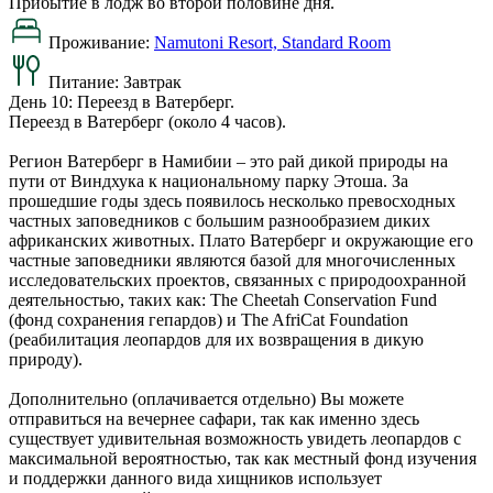
Прибытие в лодж во второй половине дня.
Проживание:
Namutoni Resort, Standard Room
Питание:
Завтрак
День 10: Переезд в Ватерберг.
Переезд в Ватерберг (около 4 часов).
Регион Ватерберг в Намибии – это рай дикой природы на
пути от Виндхука к национальному парку Этоша. За
прошедшие годы здесь появилось несколько превосходных
частных заповедников с большим разнообразием диких
африканских животных. Плато Ватерберг и окружающие его
частные заповедники являются базой для многочисленных
исследовательских проектов, связанных с природоохранной
деятельностью, таких как: The Cheetah Conservation Fund
(фонд сохранения гепардов) и The AfriCat Foundation
(реабилитация леопардов для их возвращения в дикую
природу).
Дополнительно (оплачивается отдельно) Вы можете
отправиться на вечернее сафари, так как именно здесь
существует удивительная возможность увидеть леопардов с
максимальной вероятностью, так как местный фонд изучения
и поддержки данного вида хищников использует