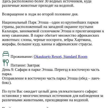
Здесь расположено более 30 водных источников, куда
различные животные приходят на водопой.
Возвращение в лодж во второй половине дня.
Национальный Парк Этоша - один из крупнейших парков
страны, расположенный на западной окраине пустыни
Калахари, занимаемой солончаком Этоша и прилегающими к
нему саваннами. В парке обитает множество африканских
животных: слоны, черные носороги, зебры Хартмана,
жирафы, большие куду, канны и африканские страусы.
Проживание:
Okaukuejo Resort, Standard Room
Питание:
Завтрак
День 9: Сафари в парке Этоша. Переезд в восточную часть
парка.
Отправление в восточную часть парка Этоша (обед – ланч-
бокс).
По пути Вас ожидает целый день увлекательного сафари:
остановки у многочисленных источников для наблюдения за
различными животными, приходящими на водопой.