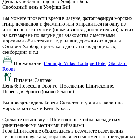
День 5: Свободный день в Уолфиш-Бей.
Свободный день в Уолфиш-Бей.
Вы можете провести время в лагуне, фотографируя морских
птиц, пеликанов и фламинго или отправиться на одну из
интересных экскурсий (оплачивается дополнительно): круиз
на катамаране по лагуне для знакомства с местными
морскими обитателями, тур на внедорожниках в дюны
Сэндвич Харбор, прогулка в дюны на квадроциклах,
сэнбординг и т.д.
Проживание:
Flamingo Villas Boutique Hotel, Standard
Room
Питание:
Завтрак
День 6: Переезд в Эронго. Посещение Шпитскоппе.
Переезд в Эронго (около 6 часов).
Вы проедете вдоль Берега Скелетов и увидите колонию
морских котиков в Кейп Кросс.
Сделаете остановку в Шпитскоппе, чтобы насладиться
удивительными местными пейзажами.
Гора Шпитскоппе образовалась в результате разрушения
гигантского вулкана, образовавшего множество причудливых