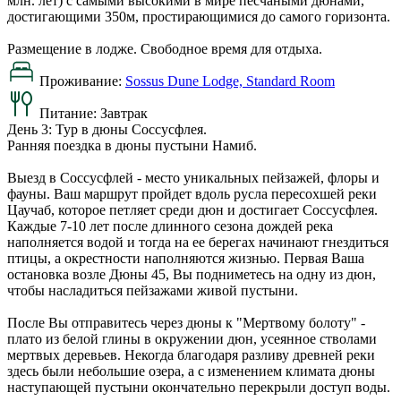
млн. лет) с самыми высокими в мире песчаными дюнами,
достигающими 350м, простирающимися до самого горизонта.
Размещение в лодже. Свободное время для отдыха.
Проживание:
Sossus Dune Lodge, Standard Room
Питание:
Завтрак
День 3: Тур в дюны Соссусфлея.
Ранняя поездка в дюны пустыни Намиб.
Выезд в Соссусфлей - место уникальных пейзажей, флоры и
фауны. Ваш маршрут пройдет вдоль русла пересохшей реки
Цаучаб, которое петляет среди дюн и достигает Соссусфлея.
Каждые 7-10 лет после длинного сезона дождей река
наполняется водой и тогда на ее берегах начинают гнездиться
птицы, а окрестности наполняются жизнью. Первая Ваша
остановка возле Дюны 45, Вы подниметесь на одну из дюн,
чтобы насладиться пейзажами живой пустыни.
После Вы отправитесь через дюны к "Мертвому болоту" -
плато из белой глины в окружении дюн, усеянное стволами
мертвых деревьев. Некогда благодаря разливу древней реки
здесь были небольшие озера, а с изменением климата дюны
наступающей пустыни окончательно перекрыли доступ воды.