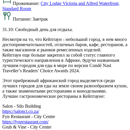
Проживание:
City Lodge Victoria and Alfred Waterfront,
Standard Room
Питание:
Завтрак
31.10: Свободный день для отдыха.
Несмотря на то, что Кейптаун - небольшой город, в нем много
достопримечательностей, отличных баров, кафе, ресторанов, а
также магазинов и рынков ремесленных изделий.
Кейптаун еще больше закрепил за собой статус главного
туристического направления в Африке, будучи названным
лучшим городом для еды в мире по версии Condé Nast
Traveller’s Readers’ Choice Awards 2024.
Этот прибрежный африканский город выделяется среди
лучших городов для еды на земле своим разнообразием кухни,
а также знаменитыми ресторанами и винодельнями.
Лучшие гастрономические рестораны в Кейптауне:
Salon - Silo Building
https://salonct.co.za/
Fyn Restaurant - City Centre
https://fynrestaurant.com/
Grub & Vine - City Centre