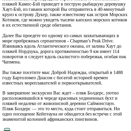
пляжей Кампс-Бэй приведет в пеструю рыбацкую деревушку
Хаут-Бэй, из гавани которой Вы отправитесь в 40-минутный
круиз к острову Дукер, также известному как остров Морских
Котиков, где можно увидеть тысячи капских морских котиков
в их естественной среде обитания.
Далее Вы проедете по одному из самых захватывающих в
мире прибрежных серпантинов - Chapman’s Peak Drive.
Извиваясь вдоль Атлантического океана, от залива Хаут до
пляжей Нордхука, дорога протяженностью 9 км имеет 114
поворотов и следует вдоль скалистого побережья, огибая пик
Чапмена.
Вы также посетите мыс Доброй Надежды, открытый в 1488
году Бартоломео Диасом с богатой историей времен
известных мореплавателей и первооткрывателей.
В завершение экскурсии Вас ждет – пляж Болдерс, уютно
расположившийся в череде красивых уединенных бухт и
пляжей недалеко от живописной деревни Саймонстаун.
Пляж Болдерс — это то место, куда стоит отправиться. Ни
одно посещение Кейптауна не обходится без встречи с этой
знаменитой колонией африканских пингвинов.