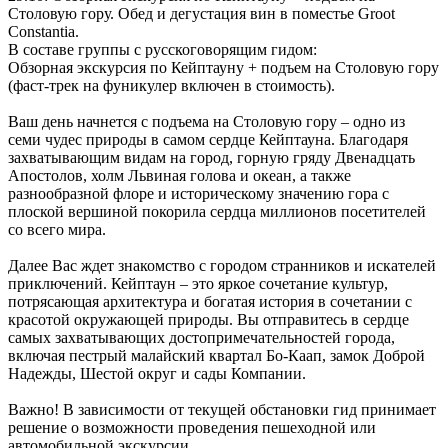
Столовую гору. Обед и дегустация вин в поместье Groot
Constantia.
В составе группы с русскоговорящим гидом:
Обзорная экскурсия по Кейптауну + подъем на Столовую гору
(фаст-трек на фуникулер включен в стоимость).
Ваш день начнется с подъема на Столовую гору – одно из
семи чудес природы в самом сердце Кейптауна. Благодаря
захватывающим видам на город, горную гряду Двенадцать
Апостолов, холм Львиная голова и океан, а также
разнообразной флоре и историческому значению гора с
плоской вершиной покорила сердца миллионов посетителей
со всего мира.
Далее Вас ждет знакомство с городом странников и искателей
приключений. Кейптаун – это яркое сочетание культур,
потрясающая архитектура и богатая история в сочетании с
красотой окружающей природы. Вы отправитесь в сердце
самых захватывающих достопримечательностей города,
включая пестрый малайский квартал Бо-Каап, замок Доброй
Надежды, Шестой округ и сады Компании.
Важно! В зависимости от текущей обстановки гид принимает
решение о возможности проведения пешеходной или
автомобильной экскурсии.