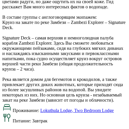
цветами радуги, но даже ощутить их на своей коже. Гид
расскажет Вам много интересных фактов о водопаде.
В составе группы с англоговорящим экипажем:
Круиз на закате по реке Замбези – Zambezi Explorer – Signature
Deck.
Signature Deck – самая верхняя и немноголюдная палуба
корабля Zambezi Explorer. Здесь Вы сможете любоваться
окружающими пейзажами, сидя на глубоких мягких диванах
и наслаждаясь изысканными закусками и первоклассными
напитками, пока судно осуществляет круиз вокруг островов
верхней части реки Замбези (общая продолжительность
круиза – 2 часа).
Река является домом для бегемотов и крокодилов, а также
привлекает других диких животных, которые приходят сюда
из более засушливых районов на водопой. Вы увидите
некоторых из них. Но основная цель круиза - незабываемый
закат на реке Замбези (зависит от погоды и облачности).
Проживание:
Lokuthula Lodge, Two Bedroom Lodge
Питание:
Завтрак