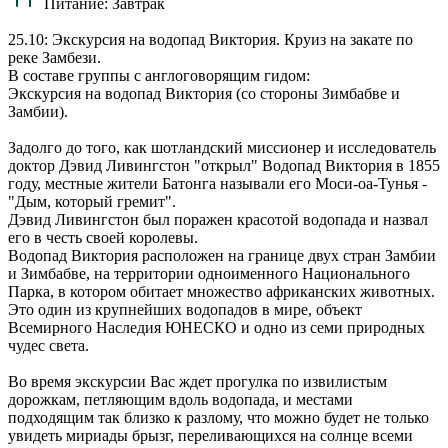
Питание:
Завтрак
25.10: Экскурсия на водопад Виктория. Круиз на закате по
реке Замбези.
В составе группы с англоговорящим гидом:
Экскурсия на водопад Виктория (со стороны Зимбабве и
Замбии).
Задолго до того, как шотландский миссионер и исследователь
доктор Дэвид Ливингстон "открыл" Водопад Виктория в 1855
году, местные жители Батонга называли его Моси-оа-Тунья -
"Дым, который гремит".
Дэвид Ливингстон был поражен красотой водопада и назвал
его в честь своей королевы.
Водопад Виктория расположен на границе двух стран Замбии
и Зимбабве, на территории одноименного Национального
Парка, в котором обитает множество африканских животных.
Это один из крупнейших водопадов в мире, объект
Всемирного Наследия ЮНЕСКО и одно из семи природных
чудес света.
Во время экскурсии Вас ждет прогулка по извилистым
дорожкам, петляющим вдоль водопада, и местами
подходящим так близко к разлому, что можно будет не только
увидеть мириады брызг, переливающихся на солнце всеми