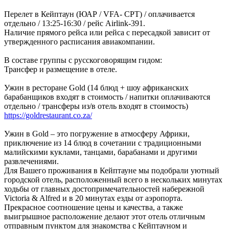
Перелет в Кейптаун (ЮАР / VFA- CPT) / оплачивается
отдельно / 13:25-16:30 / рейс Airlink-391.
Наличие прямого рейса или рейса с пересадкой зависит от
утвержденного расписания авиакомпании.
В составе группы с русскоговорящим гидом:
Трансфер и размещение в отеле.
Ужин в ресторане Gold (14 блюд + шоу африканских
барабанщиков входят в стоимость / напитки оплачиваются
отдельно / трансферы из/в отель входят в стоимость)
https://goldrestaurant.co.za/
Ужин в Gold – это погружение в атмосферу Африки,
приключение из 14 блюд в сочетании с традиционными
малийскими куклами, танцами, барабанами и другими
развлечениями.
Для Вашего проживания в Кейптауне мы подобрали уютный
городской отель, расположенный всего в нескольких минутах
ходьбы от главных достопримечательностей набережной
Victoria & Alfred и в 20 минутах езды от аэропорта.
Прекрасное соотношение цены и качества, а также
выигрышное расположение делают этот отель отличным
отправным пунктом для знакомства с Кейптауном и