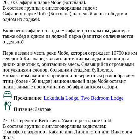
26.10: Сафари в парке Чобе (Ботсвана).
В составе группы с англоговорящим гидом:
Сафари в парке Чобе (Ботсвана) на целый день с обедом в
одном из лоджей.
Включено сафари на лодке + сафари на открытом джипе, а
также обед в одном из лоджей парка (напитки оплачиваются
отдельно).
Парк назван в честь реки Чобе, которая ограждает 10700 кв км
северной Калахари, являясь источником воды и жизни для
диких животных, обитающих здесь. Славящийся огромными
популяциями слонов, большими стадами буйволов,
множеством львиных прайдов и невероятным разнообразием
птиц (более 450 видов) национальный парк Чобе оставит
неизгладимые воспоминания об африканском сафари.
Проживание:
Lokuthula Lodge, Two Bedroom Lodge
Питание:
Завтрак
27.10: Перелет в Кейптаун. Ужин в ресторане Gold.
В составе группы с англоговорящим водителем:
Трансфер в аэропорт Касане или Ливингстон или Виктория
Фолз.