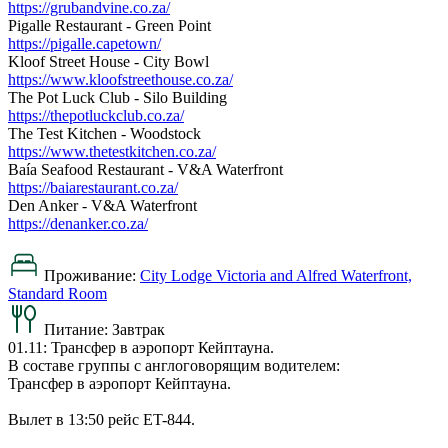
https://grubandvine.co.za/
Pigalle Restaurant - Green Point
https://pigalle.capetown/
Kloof Street House - City Bowl
https://www.kloofstreethouse.co.za/
The Pot Luck Club - Silo Building
https://thepotluckclub.co.za/
The Test Kitchen - Woodstock
https://www.thetestkitchen.co.za/
Baía Seafood Restaurant - V&A Waterfront
https://baiarestaurant.co.za/
Den Anker - V&A Waterfront
https://denanker.co.za/
Проживание:
City Lodge Victoria and Alfred Waterfront,
Standard Room
Питание:
Завтрак
01.11: Трансфер в аэропорт Кейптауна.
В составе группы с англоговорящим водителем:
Трансфер в аэропорт Кейптауна.
Вылет в 13:50 рейс ET-844.