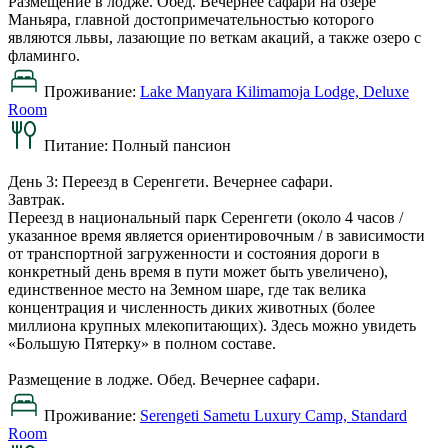
Размещение в лодже. Обед. Вечернее сафари на озере
Маньяра, главной достопримечательностью которого
являются львы, лазающие по веткам акаций, а также озеро с
фламинго.
Проживание:
Lake Manyara Kilimamoja Lodge, Deluxe
Room
Питание:
Полный пансион
День 3: Переезд в Серенгети. Вечернее сафари.
Завтрак.
Переезд в национальный парк Серенгети (около 4 часов /
указанное время является ориентировочным / в зависимости
от транспортной загруженности и состояния дороги в
конкретный день время в пути может быть увеличено),
единственное место на Земном шаре, где так велика
концентрация и численность диких животных (более
миллиона крупных млекопитающих). Здесь можно увидеть
«Большую Пятерку» в полном составе.
Размещение в лодже. Обед. Вечернее сафари.
Проживание:
Serengeti Sametu Luxury Camp, Standard
Room