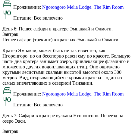
Проживание:
Ngorongoro Melia Lodge, The Rim Room
Питание:
Все включено
День 6: Пешее сафари в кратере Эмпакаай и Олмоти.
Завтрак.
Пешее сафари (трекинг) в кратерах Эмпакаай и Олмоти.
Кратер Эмпакаи, может быть не так известен, как
Нгоронгоро, но он бесспорно равен ему по красоте. Большую
часть дна кратера занимает озеро, привлекающее фламинго и
множество других водоплавающих птиц. Оно окружено
крутыми лесистыми скалами высотой высотой около 300
метров. Вид, открывающийся с кромки кратера – один из
самых впечатляющих в северной Танзании.
Проживание:
Ngorongoro Melia Lodge, The Rim Room
Питание:
Все включено
День 7: Сафари в кратере вулкана Нгоронгоро. Переезд на
озеро Эяси.
Завтрак.