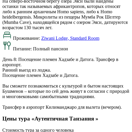
На северо-восточном берегу озера Эяси были найдены
останки так называемых африкантропов, которых относят
либо к ранним архаичным Homo sapiens, либо к Homo
heidelbergensis. Микролиты из пещеры Мумба Рок Шелтер
(Mumba Cave), находящейся рядом с озером Эяси, датируются
возрастом 130 тысяч лет.
Проживание:
Ziwani Lodge, Standard Room
Питание:
Полный пансион
День 8: Посещение племен Хадзабе и Датога. Трансфер в
аэропорт.
Ранний выезд из лоджа.
Посещение племен Хадзабе и Датога.
Вы сможете познакомиться с культурой и бытом настоящих
Бушменов – которые по сей день живут в согласии с природой
и многовековыми самобытными традициями.
Трансфер в аэропорт Килиманджаро для вылета (вечером).
Цены тура «Аутентичная Танзания »
Стоимость тура за одного человека