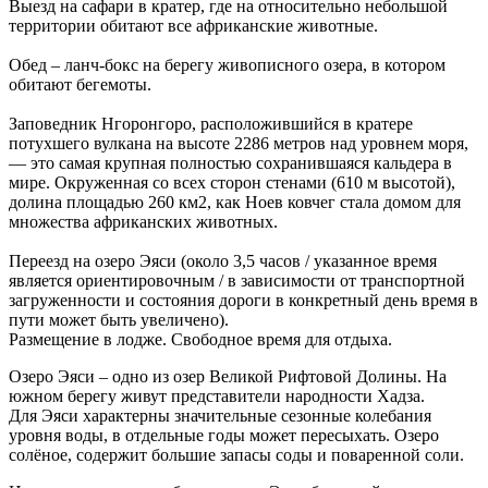
Выезд на сафари в кратер, где на относительно небольшой
территории обитают все африканские животные.
Обед – ланч-бокс на берегу живописного озера, в котором
обитают бегемоты.
Заповедник Нгоронгоро, расположившийся в кратере
потухшего вулкана на высоте 2286 метров над уровнем моря,
— это самая крупная полностью сохранившаяся кальдера в
мире. Окруженная со всех сторон стенами (610 м высотой),
долина площадью 260 км2, как Ноев ковчег стала домом для
множества африканских животных.
Переезд на озеро Эяси (около 3,5 часов / указанное время
является ориентировочным / в зависимости от транспортной
загруженности и состояния дороги в конкретный день время в
пути может быть увеличено).
Размещение в лодже. Свободное время для отдыха.
Озеро Эяси – одно из озер Великой Рифтовой Долины. На
южном берегу живут представители народности Хадза.
Для Эяси характерны значительные сезонные колебания
уровня воды, в отдельные годы может пересыхать. Озеро
солёное, содержит большие запасы соды и поваренной соли.