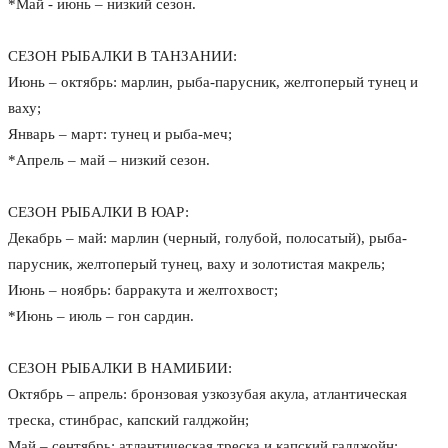
*Май - июнь – низкий сезон.
СЕЗОН РЫБАЛКИ В ТАНЗАНИИ:
Июнь – октябрь: марлин, рыба-парусник, желтоперый тунец и
ваху;
Январь – март: тунец и рыба-меч;
*Апрель – май – низкий сезон.
СЕЗОН РЫБАЛКИ В ЮАР:
Декабрь – май: марлин (черный, голубой, полосатый), рыба-
парусник, желтоперый тунец, ваху и золотистая макрель;
Июнь – ноябрь: барракута и желтохвост;
*Июнь – июль – гон сардин.
СЕЗОН РЫБАЛКИ В НАМИБИИ:
Октябрь – апрель: бронзовая узкозубая акула, атлантическая
треска, стинбрас, капский галджойн;
Май – сентябрь: атлантическая треска и капский галджойн;